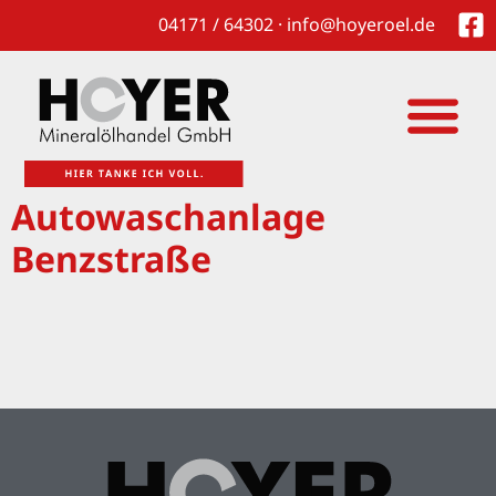
04171 / 64302 · info@hoyeroel.de
Autowaschanlage
Benzstraße