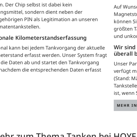
n. Der Chip selbst ist dabei kein
Auf Wuns
ngsmittel, sondern dient neben der
Magnetstr
ehörigen PIN als Legitimation an unseren
können Si
matentankstellen.
größten T
und unkom
onale Kilometerstandserfassung
Wir sind
nal kann bei jedem Tankvorgang der aktuelle
überall 
eterstand erfasst werden. Unser System fragt
die Daten ab und startet den Tankvorgang
Unser Par
 nachdem die entsprechenden Daten erfasst
verfügt m
(Stand: Mä
Tankstelle
ist, wenn 
MEHR I
ehr zum Thema Tanken bei HOY