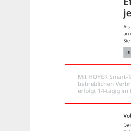
E
j
Als
an 
Sie
J
Mit HOYER Smart-Tan
betrieblichen Verb
erfolgt 14-tägig im
Vo
Der