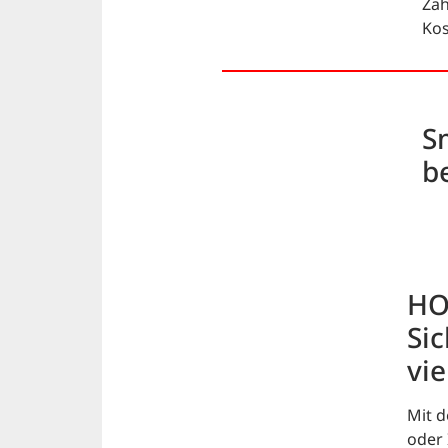
Zah
Kos
S
b
HO
Sic
vie
Mit 
oder 