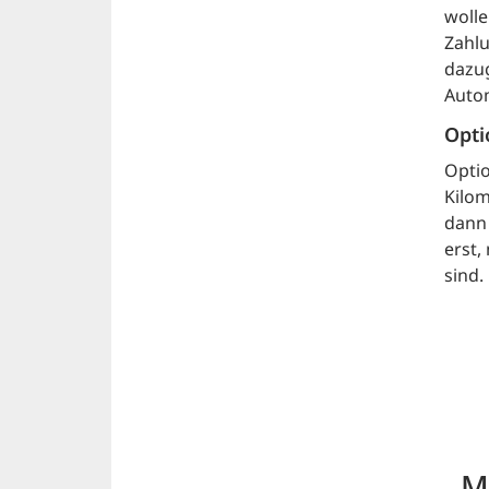
wolle
Zahlu
dazug
Auto
Opti
Optio
Kilom
dann 
erst,
sind.
M