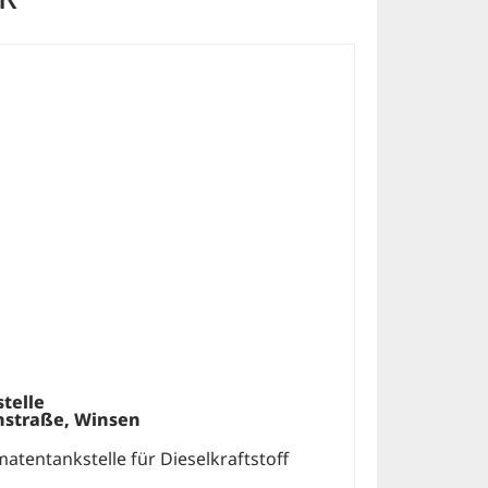
telle
hstraße, Winsen
atentankstelle für Dieselkraftstoff