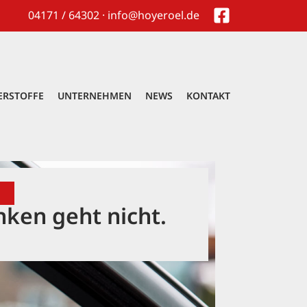
04171 / 64302 · info@hoyeroel.de
ERSTOFFE
UNTERNEHMEN
NEWS
KONTAKT
G
nken geht nicht.