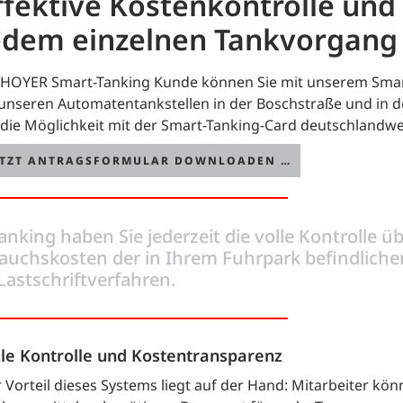
ffektive Kostenkontrolle und
edem einzelnen Tankvorgang
 HOYER Smart-Tanking Kunde können Sie mit unserem Smart
unseren Automatentankstellen in der Boschstraße und in d
 die Möglichkeit mit der Smart-Tanking-Card deutschlandwe
ETZT ANTRAGSFORMULAR DOWNLOADEN …
king haben Sie jederzeit die volle Kontrolle üb
rauchskosten der in Ihrem Fuhrpark befindlich
 Lastschriftverfahren.
lle Kontrolle und Kostentransparenz
 Vorteil dieses Systems liegt auf der Hand: Mitarbeiter kö