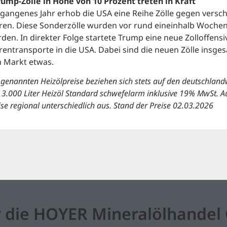
rump-Zölle in Höhe von 10 Prozent treten in Kraft
gangenes Jahr erhob die USA eine Reihe Zölle gegen versc
en. Diese Sonderzölle wurden vor rund eineinhalb Wochen
den. In direkter Folge startete Trump eine neue Zolloffensi
entransporte in die USA. Dabei sind die neuen Zölle insges
 Markt etwas.
 genannten Heizölpreise beziehen sich stets auf den deutschlandw
 3.000 Liter Heizöl Standard schwefelarm inklusive 19% MwSt. A
ise regional unterschiedlich aus. Stand der Preise 02.03.2026
 die HOYER Mineralölhande