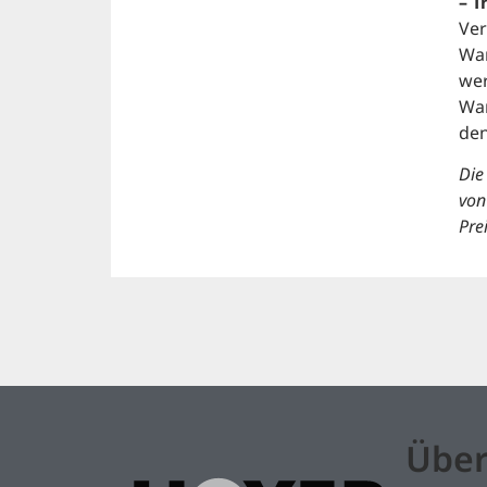
– T
Ver
War
wer
War
den
Die
von
Pre
Über