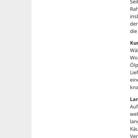
Sei
Rah
ins
der
die
Kur
Wäh
Woc
Ölp
Lie
ein
kna
Lan
Auf
wel
lan
Käu
Ver