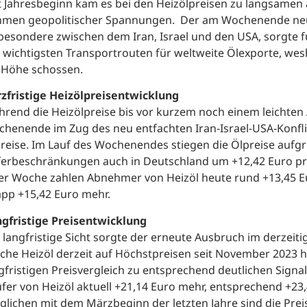
t Jahresbeginn kam es bei den Heizölpreisen zu langsamen
men geopolitischer Spannungen. Der am Wochenende neu
besondere zwischen dem Iran, Israel und den USA, sorgte 
 wichtigsten Transportrouten für weltweite Ölexporte, wesh
 Höhe schossen.
zfristige Heizölpreisentwicklung
rend die Heizölpreise bis vor kurzem noch einem leichten
henende im Zug des neu entfachten Iran-Israel-USA-Konflik
reise. Im Lauf des Wochenendes stiegen die Ölpreise aufg
ferbeschränkungen auch in Deutschland um +12,42 Euro pro 
er Woche zahlen Abnehmer von Heizöl heute rund +13,45 Eu
pp +15,42 Euro mehr.
gfristige Preisentwicklung
 langfristige Sicht sorgte der erneute Ausbruch im derzeiti
che Heizöl derzeit auf Höchstpreisen seit November 2023 h
gfristigen Preisvergleich zu entsprechend deutlichen Signa
fer von Heizöl aktuell +21,14 Euro mehr, entsprechend +23
glichen mit dem Märzbeginn der letzten Jahre sind die Preis