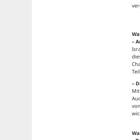
ver
Was
– A
Isr
die
Cha
Tei
– D
Mit
Auc
von
wic
Was