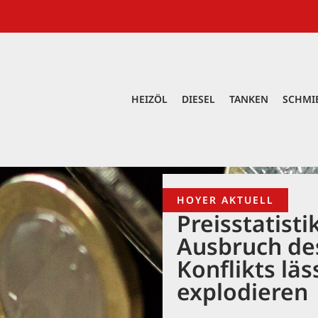
HEIZÖL
DIESEL
TANKEN
SCHMI
HOYER AKTUELL
Preisstatisti
Ausbruch des
Konflikts läs
explodieren