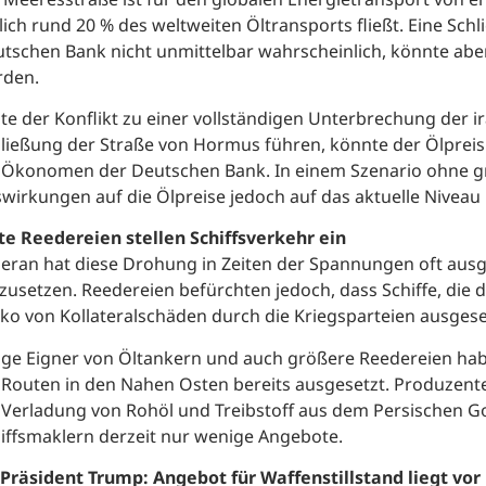
lich rund 20 % des weltweiten Öltransports fließt. Eine Sch
tschen Bank nicht unmittelbar wahrscheinlich, könnte aber 
rden.
lte der Konflikt zu einer vollständigen Unterbrechung der 
ließung der Straße von Hormus führen, könnte der Ölpreis a
 Ökonomen der Deutschen Bank. In einem Szenario ohne g
wirkungen auf die Ölpreise jedoch auf das aktuelle Niveau
te Reedereien stellen Schiffsverkehr ein
eran hat diese Drohung in Zeiten der Spannungen oft ausge
usetzen. Reedereien befürchten jedoch, dass Schiffe, die
iko von Kollateralschäden durch die Kriegsparteien ausgese
ige Eigner von Öltankern und auch größere Reedereien habe
 Routen in den Nahen Osten bereits ausgesetzt. Produzenten
 Verladung von Rohöl und Treibstoff aus dem Persischen G
iffsmaklern derzeit nur wenige Angebote.
Präsident Trump: Angebot für Waffenstillstand liegt vor