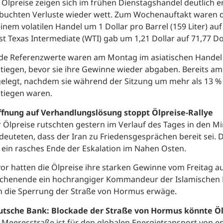
 Ölpreise zeigen sich im frühen Dienstagshandel deutlich e
buchten Verluste wieder wett. Zum Wochenauftakt waren di
einem volatilen Handel um 1 Dollar pro Barrel (159 Liter) au
t Texas Intermediate (WTI) gab um 1,21 Dollar auf 71,77 Dol
de Referenzwerte waren am Montag im asiatischen Handel 
tiegen, bevor sie ihre Gewinne wieder abgaben. Bereits am
elegt, nachdem sie während der Sitzung um mehr als 13 % 
tiegen waren.
fnung auf Verhandlungslösung stoppt Ölpreise-Rallye
 Ölpreise rutschten gestern im Verlauf des Tages in den M
deuteten, dass der Iran zu Friedensgesprächen bereit sei
 ein rasches Ende der Eskalation im Nahen Osten.
or hatten die Ölpreise ihre starken Gewinne vom Freitag
henende ein hochrangiger Kommandeur der Islamischen R
n die Sperrung der Straße von Hormus erwäge.
tsche Bank: Blockade der Straße von Hormus könnte Ölp
 Meeresstraße ist für den globalen Energietransport von e