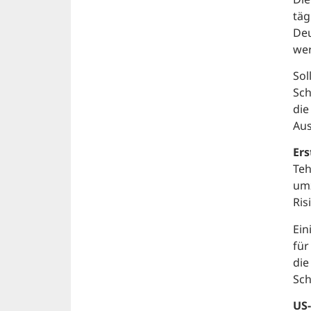
täg
Deu
we
Sol
Sch
die
Aus
Ers
Teh
umz
Ris
Ein
für
die
Sch
US-