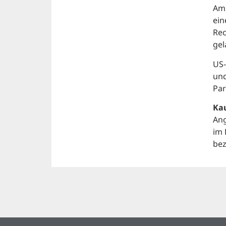
Am 
ein
Rec
gel
US-
und
Par
Ka
Ang
im 
bez