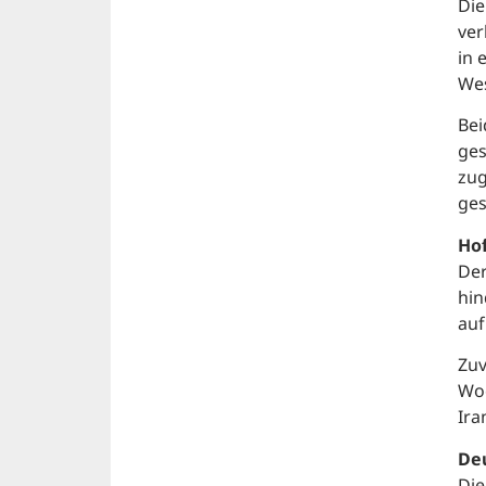
Die
ver
in 
Wes
Bei
ges
zug
ges
Hof
Der
hin
auf
Zuv
Woc
Ira
Deu
Die