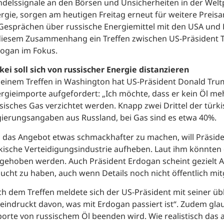
delssignale an den Börsen und Unsicherheiten in der Welt
rgie, sorgen am heutigen Freitag erneut für weitere Preis
Gesprächen über russische Energiemittel mit den USA und
diesem Zusammenhang ein Treffen zwischen US-Präsident 
ogan im Fokus.
kei soll sich von russischer Energie distanzieren
 einem Treffen in Washington hat US-Präsident Donald Trum
rgieimporte aufgefordert: „Ich möchte, dass er kein Öl meh
sisches Gas verzichtet werden. Knapp zwei Drittel der tür
ierungsangaben aus Russland, bei Gas sind es etwa 40%.
das Angebot etwas schmackhafter zu machen, will Präside
kische Verteidigungsindustrie aufheben. Laut ihm könnten
gehoben werden. Auch Präsident Erdogan scheint gezielt
ucht zu haben, auch wenn Details noch nicht öffentlich mit
h dem Treffen meldete sich der US-Präsident mit seiner übl
eindruckt davon, was mit Erdogan passiert ist“. Zudem glau
orte von russischem Öl beenden wird. Wie realistisch das au