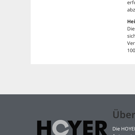
erf
abz
Hei
Die
sic
Ver
100
Über
Die HOYER