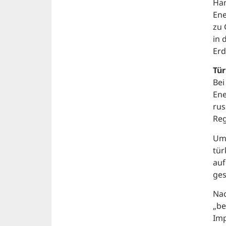
Han
Ene
zu 
in 
Erd
Tür
Bei
Ene
rus
Reg
Um 
tür
auf
ges
Nac
„be
Imp