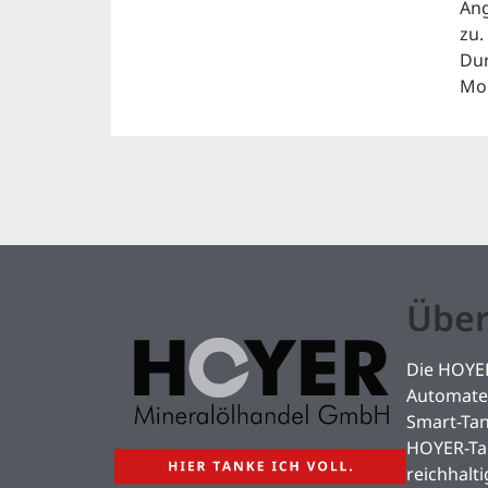
Ang
zu.
Dur
Mo
Über
Die HOYER
Automaten
Smart-Ta
HOYER-Tan
reichhalt