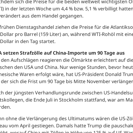
hdem sich die Preise für die beiden weltweit wichtigsten 
I) in der letzten Woche um 4,4 % bzw. 5,1 % verbilligt hat
erändert aus dem Handel gegangen.
frühen Dienstagshandel ziehen die Preise für die Atlantiks
Dollar pro Barrel (159 Liter) an, während WTI-Rohöl mit ein
Dollar in den Tag startet.
 setzen Strafzölle auf China-Importe um 90 Tage aus
 den Aufschlägen reagieren die Ölmärkte erleichtert auf die
schen den USA und China. Nur wenige Stunden, bevor heut
nesische Waren erfolgt wäre, hat US-Präsident Donald Tru
 der sich die Frist um 90 Tage bis Mitte November verlänger
h der jüngsten Verhandlungsrunde zwischen US-Handelsun
skollegen, die Ende Juli in Stockholm stattfand, war am 
rden.
n ohne die Verlängerung des Ultimatums wären die US-Zöl
eau vom April gestiegen. Damals hatte Trump die pauschale
öht, worauf China mit Zöllen in Höhe von 125 % auf US-War