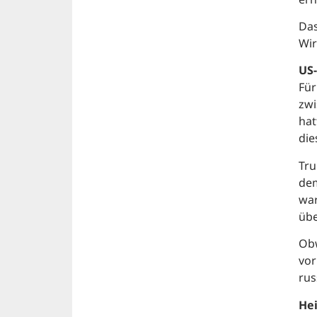
Das
Wir
US
Für
zwi
hat
die
Tru
dem
war
übe
Obw
vor
rus
Hei