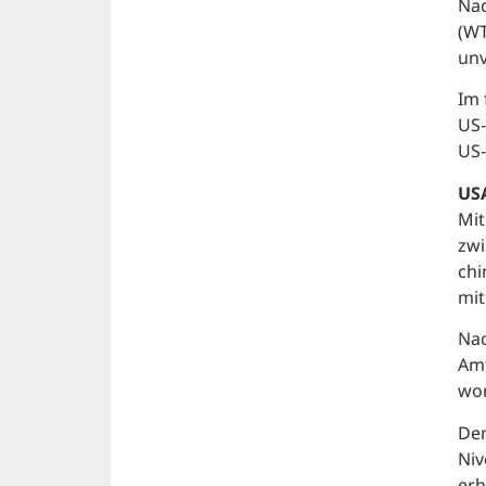
Nac
(WT
unv
Im 
US-
US-
USA
Mit
zwi
chi
mit
Nac
Amt
wo
Den
Niv
erh