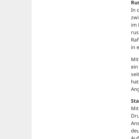
Rus
In 
zwi
im 
rus
Raf
in 
Mit
ein
sei
hat
Ang
Sta
Mit
Dru
Ans
deu
Auf