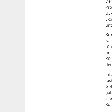
Der
Pro
US-
Exp
unt
Kon
Nac
füh
und
Küs
der
Inf
fas
Gol
gab
all
Rou