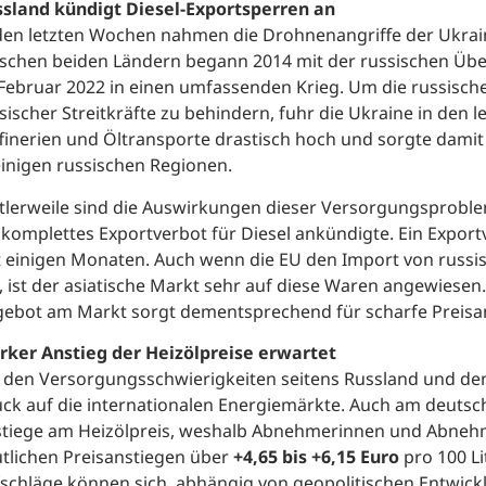
sland kündigt Diesel-Exportsperren an
den letzten Wochen nahmen die Drohnenangriffe der Ukrain
schen beiden Ländern begann 2014 mit der russischen Übe
Februar 2022 in einen umfassenden Krieg. Um die russisch
sischer Streitkräfte zu behindern, fuhr die Ukraine in den 
finerien und Öltransporte drastisch hoch und sorgte dami
einigen russischen Regionen.
tlerweile sind die Auswirkungen dieser Versorgungsprobl
 komplettes Exportverbot für Diesel ankündigte. Ein Exportv
t einigen Monaten. Auch wenn die EU den Import von russ
, ist der asiatische Markt sehr auf diese Waren angewiese
ebot am Markt sorgt dementsprechend für scharfe Preisa
rker Anstieg der Heizölpreise erwartet
 den Versorgungsschwierigkeiten seitens Russland und de
ck auf die internationalen Energiemärkte. Auch am deutsch
tiege am Heizölpreis, weshalb Abnehmerinnen und Abnehm
tlichen Preisanstiegen über
+4,65 bis +6,15 Euro
pro 100 Li
schläge können sich, abhängig von geopolitischen Entwick