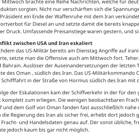
 Mittwoch brachte eine Reihe Nachrichten, welche für deut
dukten sorgten. Nicht nur verschärften sich die Spannung
Präsident ein Ende der Waffenruhe mit dem Iran verkündet
ortverbot für Diesel an und setzte damit die bereits knap
er Druck. Umfassende Preisanstiege waren gestern, und sin
flikt zwischen USA und Iran eskaliert
hdem das US-Militär bereits am Dienstag Angriffe auf ira
rte, setzte man die Offensive auch am Mittwoch fort. Tehe
 Bahrain. Auslöser der Auseinandersetzungen der letzten 
te des Oman , südlich des Iran. Das US-Militärkommando CE
 Schifffahrt in der Straße von Hormus südlich des Iran mit 
olge der Eskalationen kam der Schiffverkehr in der für de
t komplett zum erliegen. Die wenigen beobachtbaren Fra
f und dem Golf von Oman fanden fast ausschließlich nahe d
 die Regierung des Iran als sicher frei, erhebt dort jedoch
e Fracht- und Handelsdaten genau auf. Der sonst übliche, f
te jedoch kaum bis gar nicht möglich.