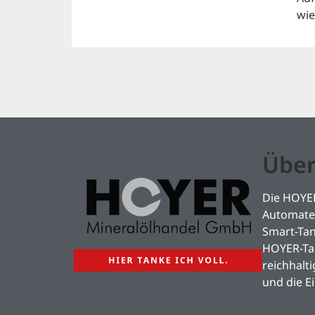
wie
Über
Die HOYER
Automaten
Smart-Ta
HOYER-Tan
reichhalt
und die E