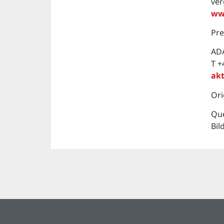
ver
ww
Pre
AD
T +
ak
Ori
Que
Bil