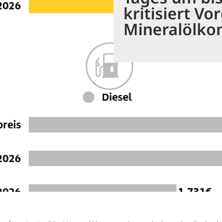
kritisiert V
Mineralölko