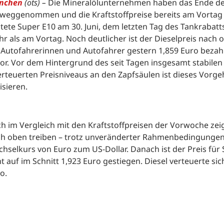
nchen
(ots) –
Die Mineralölunternehmen haben das Ende des
weggenommen und die Kraftstoffpreise bereits am Vortag kr
tete Super E10 am 30. Juni, dem letzten Tag des Tankrabatts,
r als am Vortag. Noch deutlicher ist der Dieselpreis nach
 Autofahrerinnen und Autofahrer gestern 1,859 Euro bezah
or. Vor dem Hintergrund des seit Tagen insgesamt stabile
rteuerten Preisniveaus an den Zapfsäulen ist dieses Vorge
tisieren.
h im Vergleich mit den Kraftstoffpreisen der Vorwoche zeigt
h oben treiben – trotz unveränderter Rahmenbedingunge
hselkurs von Euro zum US-Dollar. Danach ist der Preis für
t auf im Schnitt 1,923 Euro gestiegen. Diesel verteuerte si
o.