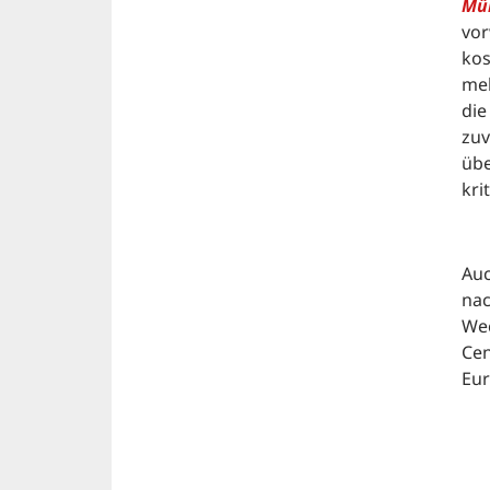
Mü
vor
kos
meh
die
zuv
übe
kri
Auc
nac
Wec
Cen
Eur