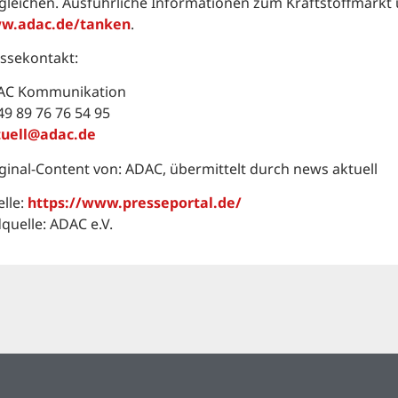
gleichen. Ausführliche Informationen zum Kraftstoffmarkt u
w.adac.de/tanken
.
ssekontakt:
AC Kommunikation
49 89 76 76 54 95
tuell@adac.de
ginal-Content von: ADAC, übermittelt durch news aktuell
lle:
https://www.presseportal.de/
dquelle: ADAC e.V.