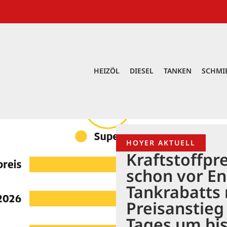
HEIZÖL
DIESEL
TANKEN
SCHMI
HOYER AKTUELL
Kraftstoffpr
schon vor E
Tankrabatts 
Preisanstieg
Tages um bis