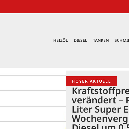
HEIZÖL
DIESEL
TANKEN
SCHMI
HOYER AKTUELL
Kraftstoffpr
verändert – P
Liter Super E
Wochenvergl
Diesel um 0,