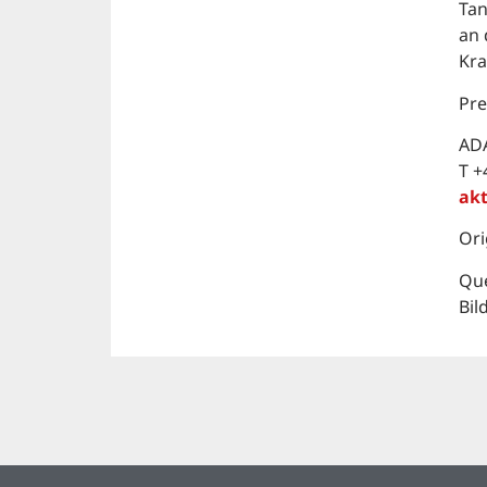
Tan
an 
Kra
Pre
AD
T +
ak
Ori
Que
Bil