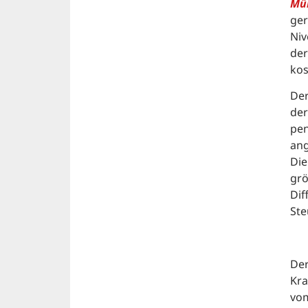
Mü
ger
Niv
der
kos
Der
der
pen
ang
Die
grö
Dif
Ste
Der
Kra
vom