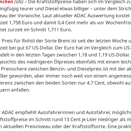
nchen
(ots) –
Die Kraftstoffpreise haben sich im Vergleich
ingfügig teurer und Diesel etwas billiger – unter dem Stric
eau der Vorwoche. Laut aktueller ADAC Auswertung kostet 
zeit 1,758 Euro und damit 0,4 Cent mehr als vor Wochenfrist
tet zurzeit im Schnitt 1,711 Euro.
 Preis für Rohöl der Sorte Brent ist seit der letzten Woche
zeit bei gut 67 US-Dollar. Der Euro hat im Vergleich zum U
delt in den letzten Tagen zwischen 1,18 und 1,19 US-Dollar
esichts des niedrigeren Ölpreises ebenfalls mit einem lei
 Preisschere zwischen Benzin- und Dieselpreis ist mit der 
ßer geworden, aber immer noch weit von einem angemessen
ferenz zwischen den beiden Sorten nur 4,7 Cent, obwohl auf
uern anfallen.
 ADAC empfiehlt Autofahrerinnen und Autofahrer, möglichs
ftstoffpreise im Schnitt rund 13 Cent je Liter niedriger al
 aktuellen Preisniveau oder der Kraftstoffsorte. Eine prakt