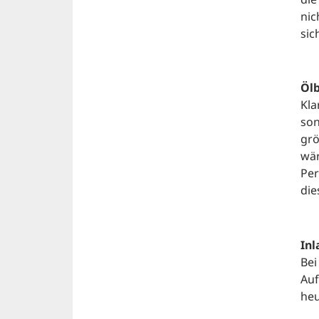
nic
sic
Ölb
Kla
son
grö
wär
Per
die
Inl
Bei
Auf
heu