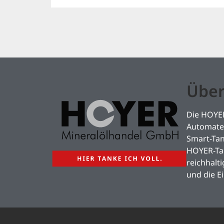
Über
Die HOYER
Automaten
Smart-Ta
HOYER-Tan
reichhalt
und die E