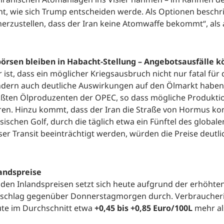
ht, wie sich Trump entscheiden werde. Als Optionen beschr
herzustellen, dass der Iran keine Atomwaffe bekommt“, als
örsen bleiben in Habacht-Stellung – Angebotsausfälle k
r ist, dass ein möglicher Kriegsausbruch nicht nur fatal für
dern auch deutliche Auswirkungen auf den Ölmarkt haben dü
ßten Ölproduzenten der OPEC, so dass mögliche Produktio
en. Hinzu kommt, dass der Iran die Straße von Hormus kont
sischen Golf, durch die täglich etwa ein Fünftel des globale
ser Transit beeinträchtigt werden, würden die Preise deutli
andspreise
 den Inlandspreisen setzt sich heute aufgrund der erhöhte
schlag gegenüber Donnerstagmorgen durch. Verbraucheri
te im Durchschnitt etwa
+0,45 bis +0,85 Euro/100L
mehr al