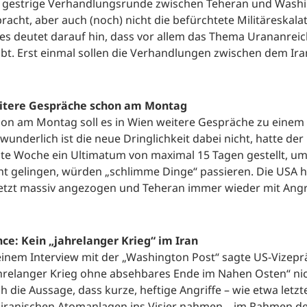
 gestrige Verhandlungsrunde zwischen Teheran und Washi
racht, aber auch (noch) nicht die befürchtete Militäreskala
les deutet darauf hin, dass vor allem das Thema Urananr
ibt. Erst einmal sollen die Verhandlungen zwischen dem Ir
itere Gespräche schon am Montag
on am Montag soll es in Wien weitere Gespräche zu ein
wunderlich ist die neue Dringlichkeit dabei nicht, hatte d
zte Woche ein Ultimatum von maximal 15 Tagen gestellt, um
ht gelingen, würden „schlimme Dinge“ passieren. Die USA 
etzt massiv angezogen und Teheran immer wieder mit Angr
ce: Kein „jahrelanger Krieg“ im Iran
einem Interview mit der „Washington Post“ sagte US-Vizeprä
hrelanger Krieg ohne absehbares Ende im Nahen Osten“ nic
h die Aussage, dass kurze, heftige Angriffe – wie etwa letz
 iranischen Atomanlagen ins Visier nahmen – im Rahmen des