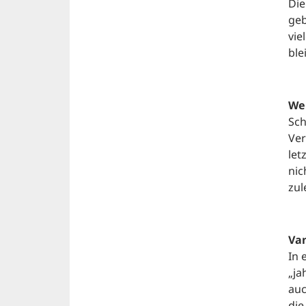
Die
geb
vie
ble
We
Sch
Ver
let
nic
zul
Van
In 
„ja
auc
die