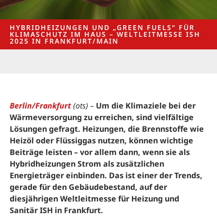
HYBRIDHEIZUNGEN UND „GREEN FUELS“ FÜR
KLIMASCHUTZ IM HAUS – WELTLEITMESSE ISH
2025 IN FRANKFURT/MAIN
Berlin/Frankfurt
(ots) –
Um die Klimaziele bei der
Wärmeversorgung zu erreichen, sind vielfältige
Lösungen gefragt. Heizungen, die Brennstoffe wie
Heizöl oder Flüssiggas nutzen, können wichtige
Beiträge leisten – vor allem dann, wenn sie als
Hybridheizungen Strom als zusätzlichen
Energieträger einbinden. Das ist einer der Trends,
gerade für den Gebäudebestand, auf der
diesjährigen Weltleitmesse für Heizung und
Sanitär ISH in Frankfurt.